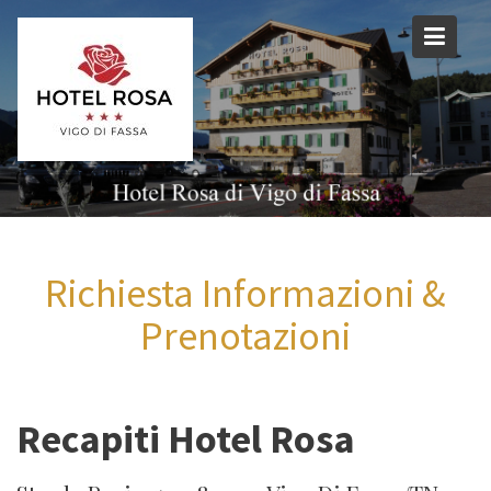
Skip
to
content
Richiesta Informazioni &
Prenotazioni
Recapiti Hotel Rosa